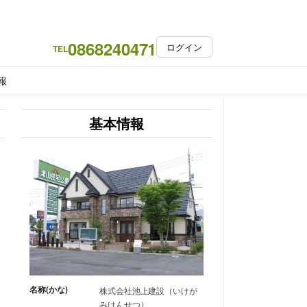
0868240471
ログイン
TEL
報
基本情報
名称(かな)
株式会社池上建設（いけが
みけんせつ）