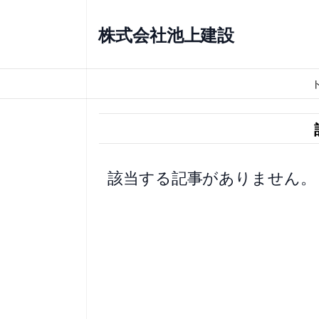
内
容
株式会社池上建設
を
ス
キ
ッ
プ
該当する記事がありません。